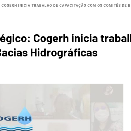
 COGERH INICIA TRABALHO DE CAPACITAÇÃO COM OS COMITÊS DE 
BACI
égico: Cogerh inicia traba
acias Hidrográficas
ROGRÁF
 DO JA