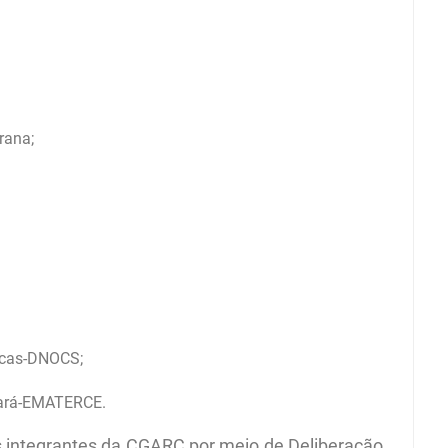
rana;
ecas-DNOCS;
Ceará-EMATERCE.
 integrantes da CGARC por meio de Deliberação