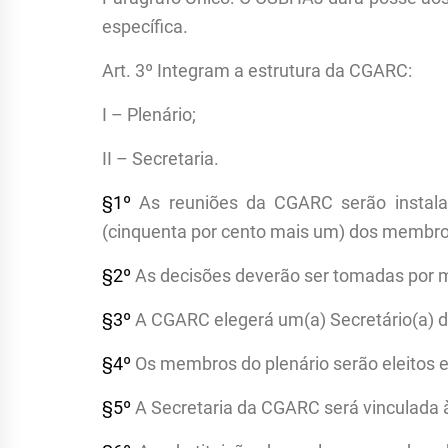
específica.
Art. 3º Integram a estrutura da CGARC:
I – Plenário;
II – Secretaria.
§1º
As reuniões da CGARC serão instal
(cinquenta por cento mais um) dos membro
§2º
As decisões deverão ser tomadas por m
§3º
A CGARC elegerá um(a) Secretário(a) de
§4º
Os membros do plenário serão eleitos
§5º
A Secretaria da CGARC será vinculada 