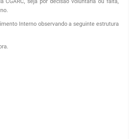
 CGARC, seja por decisão voluntária ou falta,
rno.
imento Interno observando a seguinte estrutura
ora.