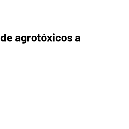
A
de agrotóxicos a
ICA DO
GUARIBE