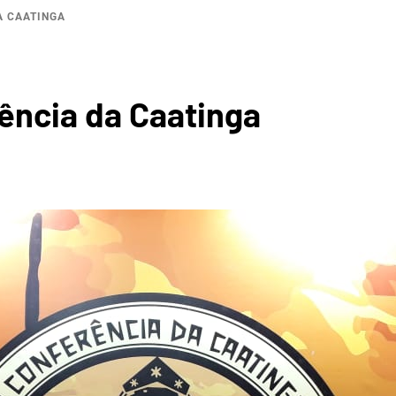
A CAATINGA
BACI
ência da Caatinga
ROGRÁF
 DO JA