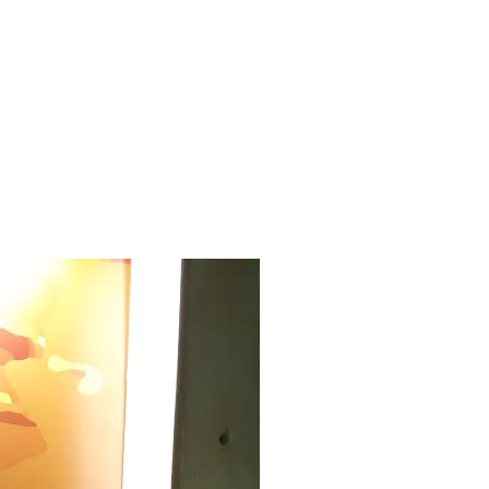
A
ICA DO
GUARIBE