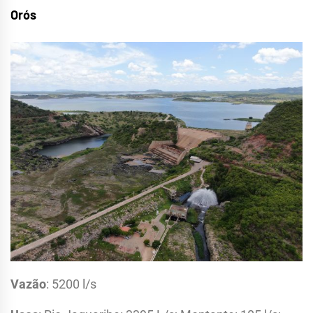
Orós
Vazão
: 5200 l/s