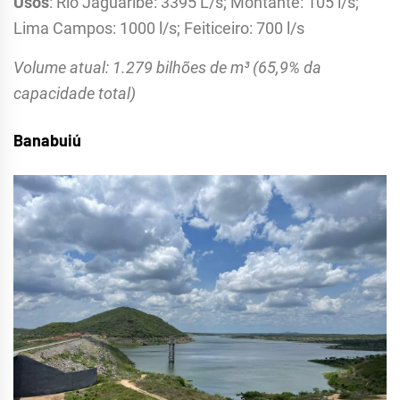
Usos
: Rio Jaguaribe: 3395 L/s; Montante: 105 l/s;
Lima Campos: 1000 l/s; Feiticeiro: 700 l/s
Volume atual: 1.279 bilhões de m³ (65,9% da
capacidade total)
Banabuiú