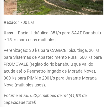
Vazão
: 1700 L/s
Usos
– Bacia Hidráulica: 35 l/s para SAAE Banabuiú
e 15 l/s para usos múltiplos;
Perenização: 30 l/s para CAGECE Ibicuitinga, 20 l/s
para Sistemas de Abastecimento Rural, 600 l/s para
PROMOVALE (região do rio banabuiú que vai do
açude até o Perímetro Irrigado de Morada Nova),
800 l/s para PIMN e 200 l/s para Jusante Morada
Nova (múltiplos usos).
Volume atual: 642,2 milhões de m³ (41,8% da
capacidade total)