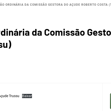
IÃO ORDINÁRIA DA COMISSÃO GESTORA DO AÇUDE ROBERTO COSTA (
BACI
Ordinária da Comissão Gest
su)
ROGRÁF
 DO JA
Açude Trussu
Baixar