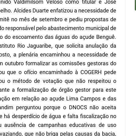
inido Valdimilsom Veloso como titular e José
elho. Alcides Duarte enfatizou a necessidade de
mitê no mês de setembro e pediu propostas de
do responsável pelo abastecimento municipal de
ação do escoamento das águas do açude Bengu
ê
.
tituto Rio Jaguaribe, que solicita anulação da
osto, a plenária encaminhou a necessidade de
m outubro formalizar as comissões gestoras do
cou que o ofício encaminhado
à
COGERH pede
ou
o método de votação que não respeitou o
tante a formalização de órgão gestor para este
ação em relação ao açude Lima Campos e das
 Landim perguntou porque o DNOCS não aceita
 há desperdício de água e falta fiscalização no
tou ausência de campanhas educativas de uso
vaziando, que não briga pelas causas da bacia,