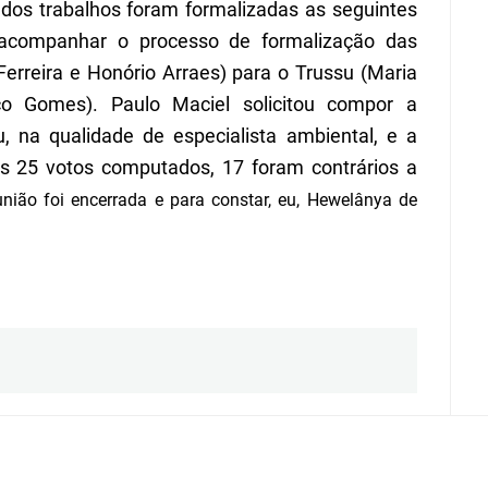
l dos trabalhos foram formalizadas as seguintes
 acompanhar o processo de formalização das
 Ferreira e Honório Arraes) para o Trussu (Maria
o Gomes). Paulo Maciel solicitou comp
o
r a
na qualidade de especialista ambiental, e a
os 25 votos computados, 17 foram contrários a
união foi encerrada e para constar, eu, Hewel
â
nya de
OG PRIME MODIFICADO PELA:
GETIN - COGERH
.