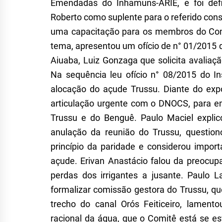
E
mendadas do
I
nhamuns-ARIE, e foi def
Roberto como suplente para o referido cons
uma capacitação para os membros do
C
o
tema, apresentou um ofício de n° 01/2015 
Aiuaba, Luiz Gonzaga que solicita avali
Na sequência leu ofício n° 08/2015 do Ins
alocação do açude Trussu. Diante do exp
articulação urgente com o DNOCS, para e
Trussu e do Bengu
ê
. Paulo Maciel expli
anulação da reunião do Trussu, question
princípio da paridade e considerou impor
açude. Erivan
Anastácio
falou da preocup
perdas dos irrigantes a jusante. Paulo
formalizar comissão gestora do Trussu, que
trecho do canal Orós Feiticeiro, lamen
racional da água, que o
C
omitê está se es