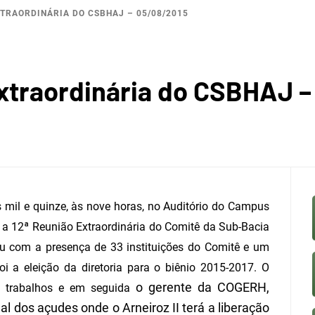
XTRAORDINÁRIA DO CSBHAJ – 05/08/2015
BACI
Extraordinária do CSBHAJ 
ROGRÁF
 mil e quinze, às nove horas, no Auditório do Campus
e a 12
ª
Reunião Extraordinária do Comitê da Sub-Bacia
ou com a presença de 33 instituições do
C
omitê e um
 DO JA
 foi a eleição da diretoria para o biênio 2015-2017. O
o gerente da COGERH,
os trabalhos e em seguida
ual dos açudes onde o
Arneiroz II
terá a liberação