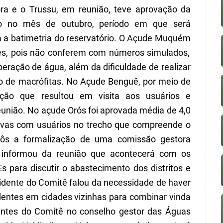
ora e o
Trussu, em reunião, teve aprovação d
a
o no mês de outubro, período em que será
a
a
batimetria do reservatório.
O
Açude
Muquém
es, pois não conferem com números simulados,
beração de água, além da dificuldade de realizar
o de macrófitas. No
Açude Bengu
ê
, por meio de
eração que resultou em visita aos usuários e
eunião. No a
çude Orós
foi aprovada média de 4,0
tivas com usuários no trecho que compreende o
opôs a formalização de uma comissão gestora
o informou da reunião que acontecerá com os
E
s
para discutir o abastecimento dos distritos e
sidente do
C
omitê falou da necessidade de haver
dentes em cidades vizinhas para combinar vinda
tantes do
C
omitê no conselho gestor das
Á
guas