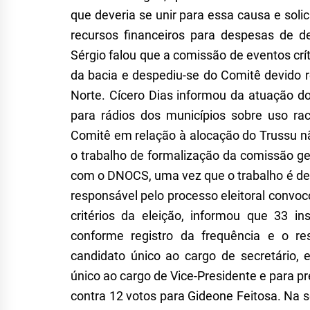
que deveria se unir para essa causa e soli
recursos financeiros para despesas de
Sérgio falou que a comissão de eventos crí
da bacia e despediu-se do
C
omitê devido 
Norte. Cícero Dias informou da atuação d
para rádios dos municípios sobre uso ra
C
omitê em relação
à
alocação do Trussu nã
o trabalho de formalização da comissão g
com o DNOCS, uma vez que
o
trabalh
o
é
de
responsável pelo processo eleitoral convo
critérios da eleição, informou que 33 
conforme registro da frequência e o re
candidato único ao cargo de secretário, 
único ao cargo de Vice-Presidente e para pr
contra 12 votos para Gideone Feitosa. Na 