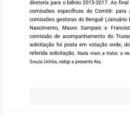
diretoria para o biênio 2015-2017. Ao fina
comissões específicas do
C
omitê: para
comissões gestoras do Bengu
ê
(Janu
á
rio
Nascimento, Mauro Sampaio e Francisc
comissão de acompanhamento do Trussu, 
solicitação foi posta em votação onde, d
referida solicitação.
Nada mais a tratar, a re
Souza Uchôa, redigi
a presente
Ata.
Navegação
de
Post
GERÊNCIA DA BACIA DO ALTO JAGUARIBE
|
TEMA BL