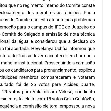
citou que no regimento interno do
C
omitê conste
 deslocamento dos membros
à
s reuniões. Paulo
ticos do
C
omitê não está atuante nos problemas
remoção para o campus do I
FCE
de Juazeiro do
o
C
omitê do Salgado e emissão de nota técnica
cional da água
e
considerou que a decisão do
o foi acertada. Hewel
â
nya Uchôa informou que
estora do Trussu deverá acontecer em harmonia
 maneira institucional. Prosseguindo a comissão
cou
os
candidatos para pronunciamento, explicou
instituições membros compareceram e votaram
sultado foi de 26 votos para Alcides Duarte,
e 29 votos para Valdimilsom Veloso, candidato
esidente, foi eleito com 18 votos Ceza Crist
ó
vão,
sequência a comissão eleitoral empossou a nova