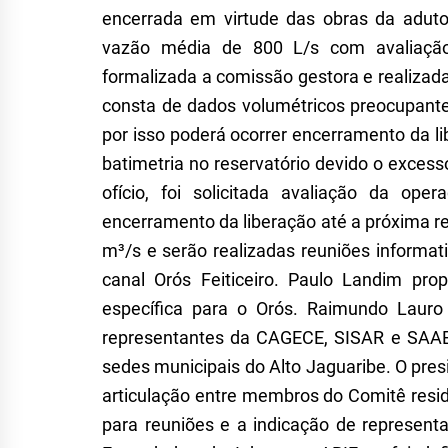
encerrada em virtude das obras da adut
vazão média de 800 L/s com avaliaçã
formalizada a comissão gestora e realizad
consta de dados volumétricos preocupant
por isso poderá ocorrer encerramento da li
batimetria no reservatório devido
o
excess
ofício, foi solicitada avaliação da op
encerramento da liberação até a próxima r
m³/
s
e serão realizadas reuniões informa
canal Orós Feiticeiro. Paulo Landim pr
específica para o Orós. Raimundo Laur
representantes da CAGECE, SISAR e SAA
sedes municipais do Alto Jaguaribe. O pre
articulação entre membros do
C
omitê resi
para reuniões e a indicação de represen