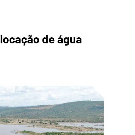
A
Alocação de água
ICA DO
GUARIBE