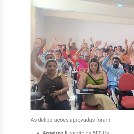
As deliberações aprovadas foram:
Arneiroz II
: vazão de 580 l/s