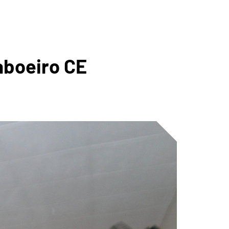
A
aboeiro CE
ICA DO
GUARIBE