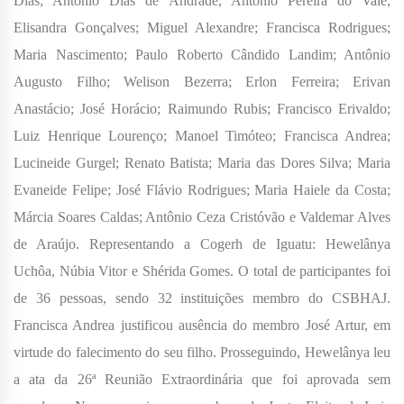
Dias; Antônio Dias de Andrade, Antônio Pereira do Vale;
Elisandra Gonçalves; Miguel Alexandre; Francisca Rodrigues;
Maria Nascimento; Paulo Roberto Cândido Landim; Antônio
Augusto Filho; Welison Bezerra; Erlon Ferreira; Erivan
Anastácio; José Horácio; Raimundo Rubis; Francisco Erivaldo;
Luiz Henrique Lourenço; Manoel Timóteo; Francisca Andrea;
Lucineide Gurgel; Renato Batista; Maria das Dores Silva; Maria
Evaneide Felipe; José Flávio Rodrigues; Maria Haiele da Costa;
Márcia Soares Caldas; Antônio Ceza Cristóvão e Valdemar Alves
de Araújo. Representando a Cogerh de Iguatu: Hewelânya
Uchôa, Núbia Vitor e Shérida Gomes. O total de participantes foi
de 36 pessoas, sendo 32 instituições membro do CSBHAJ.
Francisca Andrea justificou ausência do membro José Artur, em
virtude do falecimento do seu filho. Prosseguindo, Hewelânya leu
a ata da 26ª Reunião Extraordinária que foi aprovada sem